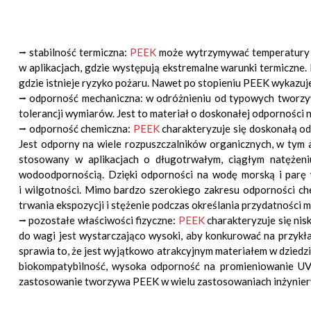
⭢ stabilność termiczna:
PEEK
może wytrzymywać temperatury na
w aplikacjach, gdzie występują ekstremalne warunki termiczne
gdzie istnieje ryzyko pożaru. Nawet po stopieniu PEEK wykazuj
⭢ odporność mechaniczna: w odróżnieniu od typowych tworzyw 
tolerancji wymiarów. Jest to materiał o doskonałej odporności
⭢ odporność chemiczna:
PEEK
charakteryzuje się doskonałą od
Jest odporny na wiele rozpuszczalników organicznych, w tym a
stosowany w aplikacjach o długotrwałym, ciągłym natężeni
wodoodpornością. Dzięki odporności na wodę morską i parę
i wilgotności. Mimo bardzo szerokiego zakresu odporności c
trwania ekspozycji i stężenie podczas określania przydatności 
⭢ pozostałe właściwości fizyczne:
PEEK
charakteryzuje się nis
do wagi jest wystarczająco wysoki, aby konkurować na przykła
sprawia to, że jest wyjątkowo atrakcyjnym materiałem w dziedzi
biokompatybilność, wysoka odporność na promieniowanie UV,
zastosowanie tworzywa PEEK w wielu zastosowaniach inżynieryj