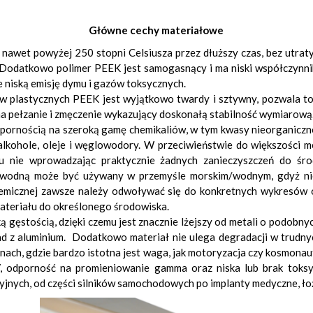
Główne cechy materiałowe
wet powyżej 250 stopni Celsiusza przez dłuższy czas, bez utraty
. Dodatkowo polimer PEEK jest samogasnący i ma niski współczynnik
e niską emisję dymu i gazów toksycznych.
plastycznych PEEK jest wyjątkowo twardy i sztywny, pozwala to 
 na pełzanie i zmęczenie wykazujący doskonałą stabilność wymiarową
pornością na szeroką gamę chemikaliów, w tym kwasy nieorganiczne
lkohole, oleje i węglowodory. W przeciwieństwie do większości me
u nie wprowadzając praktycznie żadnych zanieczyszczeń do śro
 wodną może być używany w przemyśle morskim/wodnym, gdyż nie
hemicznej zawsze należy odwoływać się do konkretnych wykresów 
materiału do określonego środowiska.
ką gęstością, dzięki czemu jest znacznie lżejszy od metali o podob
d z aluminium. Dodatkowo materiał nie ulega degradacji w trudnyc
nach, gdzie bardzo istotna jest waga, jak motoryzacja czy kosmonau
 odporność na promieniowanie gamma oraz niska lub brak toksy
nych, od części silników samochodowych po implanty medyczne, łoż