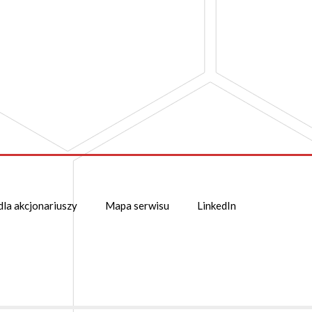
dla akcjonariuszy
Mapa serwisu
LinkedIn