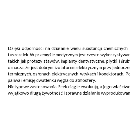
Dzięki odporności na działanie wielu substancji chemicznyc
i uszczelek. W przemyśle medycznym jest często wykorzystywany
takich jak protezy stawów, implanty dentystyczne, płytki i śr
oznacza, że jest dobrym izolatorem elektrycznym przy jednocze
termicznych, osłonach elektrycznych, wtykach i konektorach. 
paliwa i emisję dwutlenku węgla do atmosfery.
Nietypowe zastosowania Peek ciągle ewoluują, a jego właściwośc
wyjątkowo długą żywotność i sprawne działanie wyprodukowan